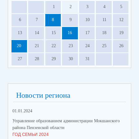
1
2
3
4
5
6
7
8
9
10
11
12
13
14
15
16
17
18
19
20
21
22
23
24
25
26
27
28
29
30
31
Новости региона
01.01.2024
31.
Управление образованием администрации Мокшанского
Упр
района Пензенской области
рай
ГОД СЕМЬИ 2024
СО